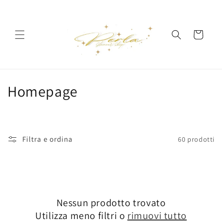
Vai
direttamente
ai contenuti
Carrello
C
Homepage
o
l
Filtra e ordina
60 prodotti
l
e
z
Nessun prodotto trovato
i
Utilizza meno filtri o
rimuovi tutto