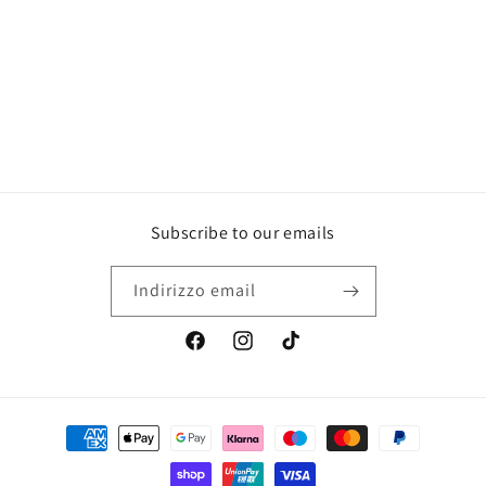
o
n
e
:
Subscribe to our emails
Indirizzo email
Facebook
Instagram
TikTok
Metodi
di