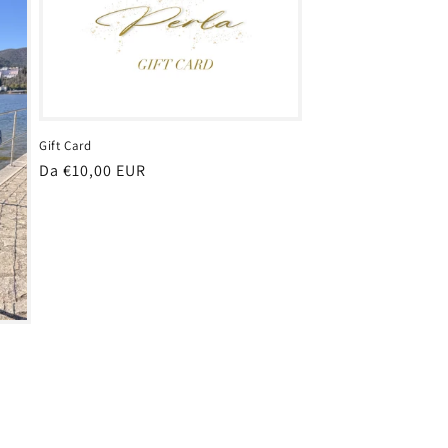
Gift Card
Prezzo
Da €10,00 EUR
di
listino