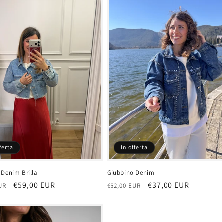
ferta
In offerta
 Denim Brilla
Giubbino Denim
Prezzo
€59,00 EUR
Prezzo
Prezzo
€37,00 EUR
UR
€52,00 EUR
scontato
di
scontato
listino