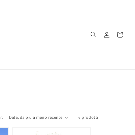
Accedi
Carrello
r:
6 prodotti