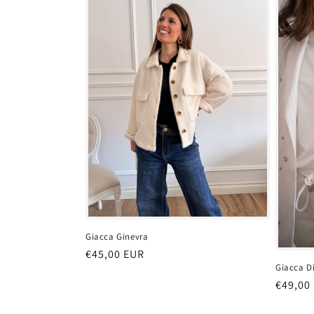
Giacca Ginevra
Prezzo
€45,00 EUR
Giacca D
di
Prezzo
€49,00
listino
di