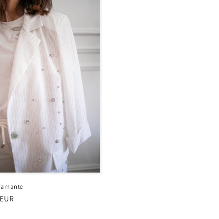
iamante
 EUR