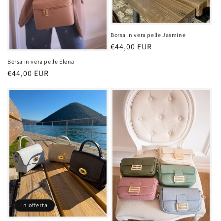
Borsa in vera pelle Jasmine
Prezzo
€44,00 EUR
di
Borsa in vera pelle Elena
listino
Prezzo
€44,00 EUR
di
listino
In offerta