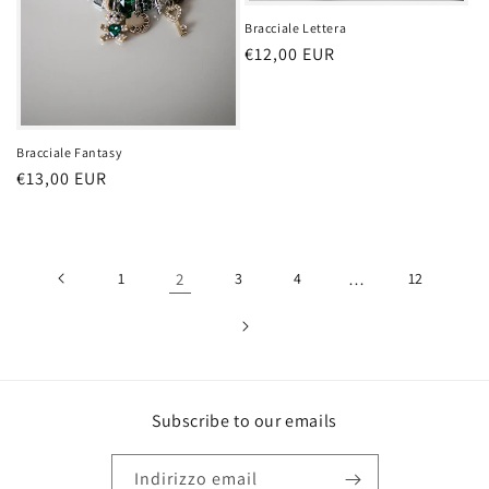
Bracciale Lettera
Prezzo
€12,00 EUR
di
listino
Bracciale Fantasy
Prezzo
€13,00 EUR
di
listino
1
2
3
4
…
12
Subscribe to our emails
Indirizzo email