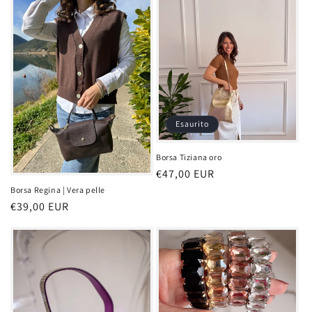
Esaurito
Borsa Tiziana oro
Prezzo
€47,00 EUR
di
Borsa Regina | Vera pelle
Prezzo
€39,00 EUR
listino
di
listino