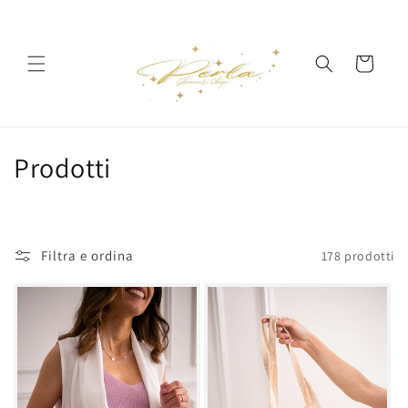
Vai
direttamente
ai contenuti
Carrello
C
Prodotti
o
l
Filtra e ordina
178 prodotti
l
e
z
i