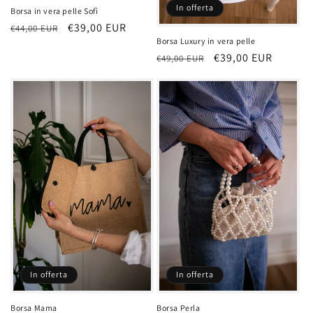
In offerta
Borsa in vera pelle Sofì
Prezzo
Prezzo
€39,00 EUR
€44,00 EUR
Borsa Luxury in vera pelle
di
scontato
Prezzo
Prezzo
€39,00 EUR
€49,00 EUR
listino
di
scontato
listino
In offerta
In offerta
Borsa Mama
Borsa Perla