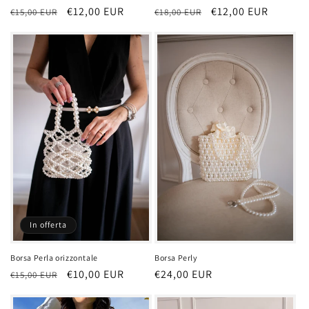
Prezzo
Prezzo
€12,00 EUR
Prezzo
Prezzo
€12,00 EUR
€15,00 EUR
€18,00 EUR
di
scontato
di
scontato
listino
listino
In offerta
Borsa Perla orizzontale
Borsa Perly
Prezzo
Prezzo
€10,00 EUR
Prezzo
€24,00 EUR
€15,00 EUR
di
scontato
di
listino
listino