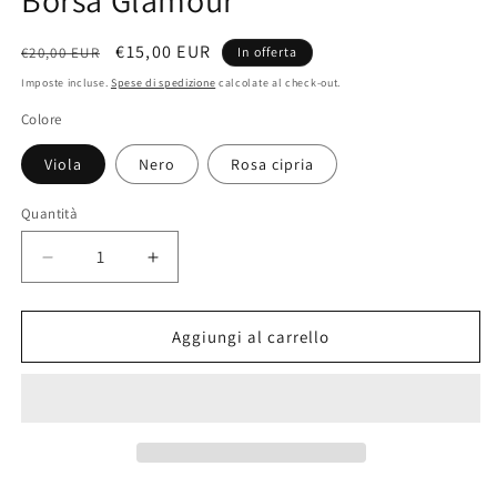
Borsa Glamour
Prezzo
Prezzo
€15,00 EUR
€20,00 EUR
In offerta
di
scontato
Imposte incluse.
Spese di spedizione
calcolate al check-out.
listino
Colore
Viola
Nero
Rosa cipria
Quantità
Diminuisci
Aumenta
quantità
quantità
per
per
Borsa
Borsa
Aggiungi al carrello
Glamour
Glamour