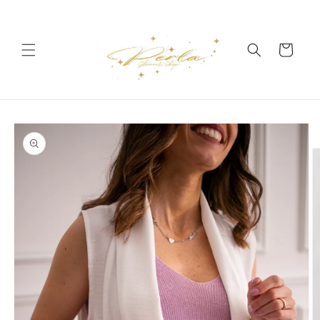
Vai
direttamente
ai contenuti
Carrello
Passa alle
informazioni
sul prodotto