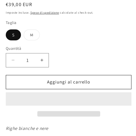
Prezzo
€39,00 EUR
di
Imposte incluse.
Spese di spedizione
calcolate al check-out.
listino
Taglia
Variante
S
M
esaurita
o
non
Quantità
disponibile
Diminuisci
Aumenta
quantità
quantità
per
per
Camicia
Camicia
Aggiungi al carrello
Black
Black
Righe bianche e nere