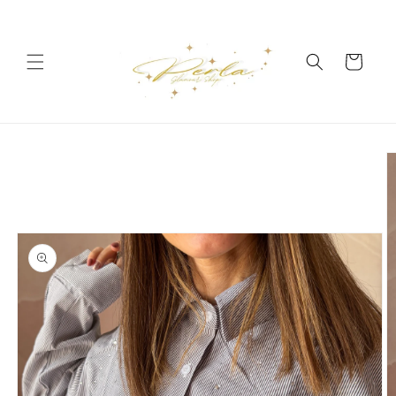
Vai
direttamente
ai contenuti
Carrello
Passa alle
informazioni
sul prodotto