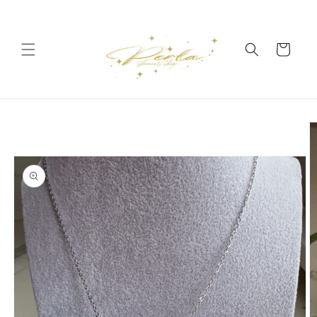
Vai
direttamente
ai contenuti
Carrello
Passa alle
informazioni
sul prodotto