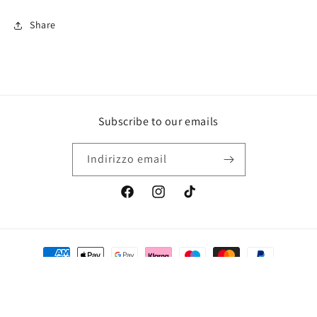
Share
Subscribe to our emails
Indirizzo email
Facebook
Instagram
TikTok
Metodi
di
pagamento
© 2026,
Perla Glamour Shop
Powered by Shopify
Informativa sui rimborsi