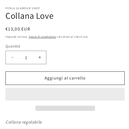
2
in
PERLA GLAMOUR SHOP
fi
Collana Love
m
Prezzo
€13,00 EUR
di
Imposte incluse.
Spese di spedizione
calcolate al check-out.
listino
Quantità
Diminuisci
Aumenta
quantità
quantità
per
per
Collana
Collana
Aggiungi al carrello
Love
Love
Collana regolabile