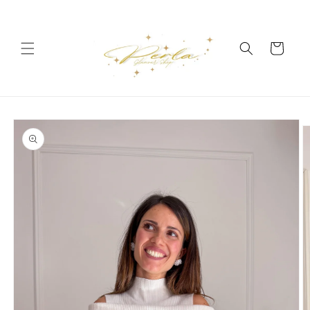
Vai
direttamente
ai contenuti
Carrello
Passa alle
informazioni
sul prodotto