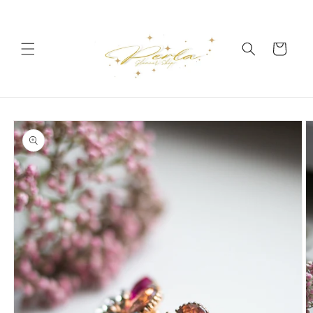
Vai
direttamente
ai contenuti
Carrello
Passa alle
informazioni
sul prodotto