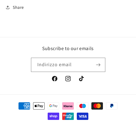
Share
Subscribe to our emails
Indirizzo email
Facebook
Instagram
TikTok
Metodi
di
pagamento
© 2026,
Perla Glamour Shop
Powered by Shopify
Informativa sui rimborsi