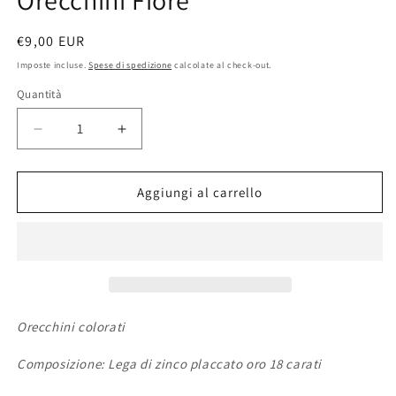
Orecchini Fiore
Prezzo
€9,00 EUR
di
Imposte incluse.
Spese di spedizione
calcolate al check-out.
listino
Quantità
Diminuisci
Aumenta
quantità
quantità
per
per
Orecchini
Orecchini
Aggiungi al carrello
Fiore
Fiore
Orecchini colorati
Composizione: Lega di zinco placcato oro 18 carati