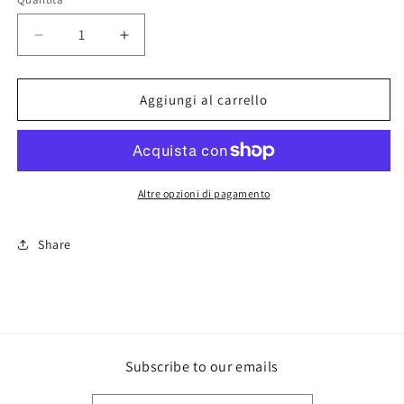
Diminuisci
Aumenta
quantità
quantità
per
per
Orecchìni
Orecchìni
Aggiungi al carrello
Sara
Sara
Altre opzioni di pagamento
Share
Subscribe to our emails