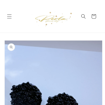
Vai
direttamente
ai contenuti
Carrello
Passa alle
informazioni
sul prodotto